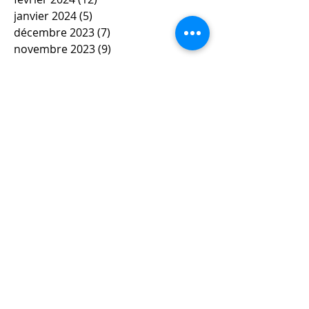
janvier 2024
(5)
5 posts
décembre 2023
(7)
7 posts
novembre 2023
(9)
9 posts
octobre 2023
(5)
5 posts
septembre 2023
(4)
4 posts
juin 2023
(4)
4 posts
mai 2023
(5)
5 posts
avril 2023
(3)
3 posts
mars 2023
(8)
8 posts
février 2023
(4)
4 posts
janvier 2023
(10)
10 posts
décembre 2022
(9)
9 posts
novembre 2022
(6)
6 posts
octobre 2022
(8)
8 posts
septembre 2022
(4)
4 posts
juillet 2022
(1)
1 post
mars 2022
(3)
3 posts
février 2022
(1)
1 post