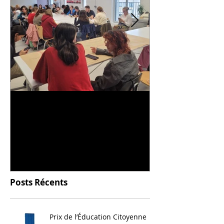
Universitarisation du
Voyage à VIT
DNMADe objet - innovation
céramique
Posts Récents
Prix de l’Éducation Citoyenne