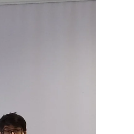
Eva Pelzer et Maëva Ferreira Da Costa
sont nos artistes en résidence de l'année
2021. Fraichement diplômées de l'ENSA
Dijon, elles vont...