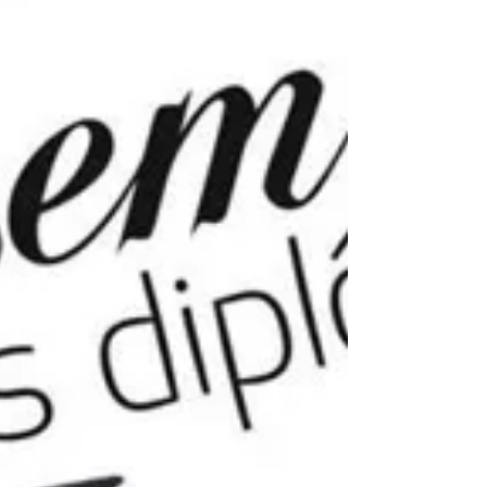
tour de Nelcy et Virgil (Tle Bac Pro) de
prendre la direction de Coimbra
(Portugal) accompagné de M....