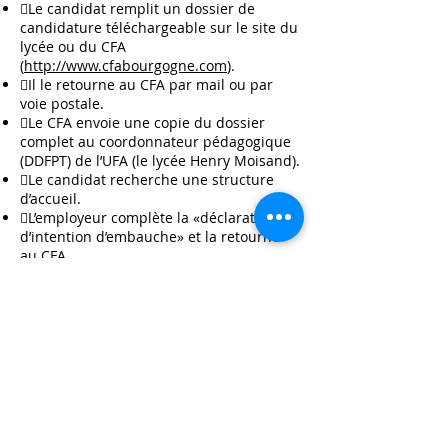
Le candidat remplit un dossier de
candidature téléchargeable sur le site du
lycée ou du CFA
(
http://www.cfabourgogne.com
).
Il le retourne au CFA par mail ou par
voie postale.
Le CFA envoie une copie du dossier
complet au coordonnateur pédagogique
(DDFPT) de l’UFA (le lycée Henry Moisand).
Le candidat recherche une structure
d’accueil.
L’employeur complète la «déclaration
d’intention d’embauche» et la retourne
au CFA.
Le candidat est inscrit dans la formation
souhaitée.
Pour contacter le CFA :
RECTORAT DE DIJON
CFA de l'Education