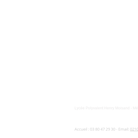
Cécile DUPUICH
Adjointe-gestionnaire
Lycée Polyvalent Henry Moisand - Mét
Accueil : 03 80 47 29 30 - Email:
021