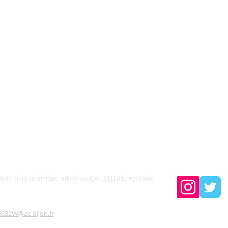
Eric GRANDJEAN
DDFPT
Carole MILAN
Responsable BDE
iers de la céramique, arts et design - 21110 Longchamp
0032W@ac-dijon.fr