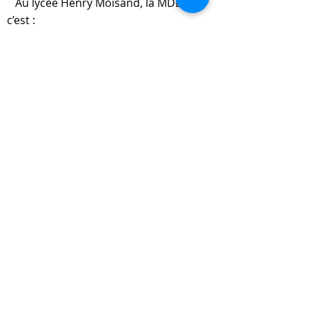
Au lycée Henry Moisand, la MDL,
c’est :
Des sorties bowling, cinéma, sportives,
équitation, trampoline…
Deux soirées « temps fort » : noël et fin
d’année
Le « placard », qui permet aux élèves de
s’offrir des en-cas sains (compotes,
oléagineux, céréales, gâteaux sec bio…)
Une coopérative scolaire qui propose
du matériel d’art dans l’enceinte de
l’établissement
Le financement de mobilier ou de
matériel, jeux… pour améliorer le cadre
de vie des élèves
Et bien d’autres surprises à venir !