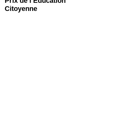
Prix de l’Éducation
Les Malles des
Citoyenne
Talents
,
ne
..