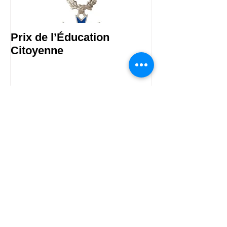
Prix de l’Éducation
Les Malles des
Citoyenne
Publications Récentes
Prix de l’Éducation Citoyenne