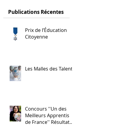
t
Publications Récentes
Prix de l’Éducation
Citoyenne
Les Malles des Talents
e
un
Concours ''Un des
Meilleurs Apprentis
de France'' Résultats
nationaux