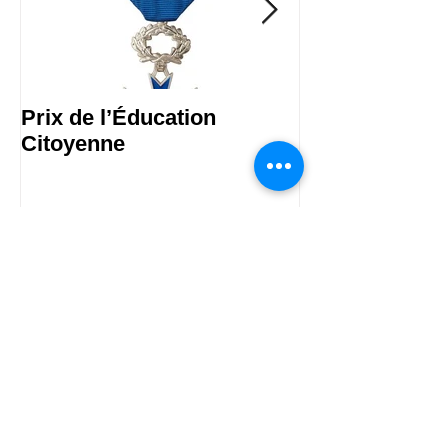
Prix de l’Éducation
Les Malles des
Citoyenne
Publications Récentes
Prix de l’Éducation Citoyenne