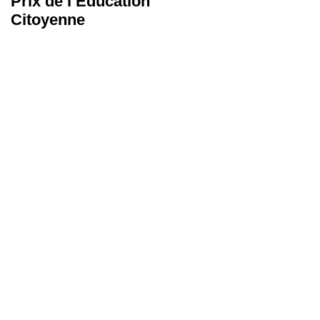
Prix de l’Éducation
Les Malles des
Citoyenne
Talents
 la
...
3
 à
,