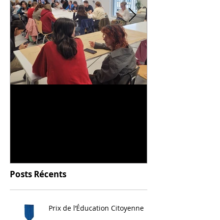
Universitarisation du
Voyage à VIT
DNMADe objet - innovation
céramique
Posts Récents
Prix de l’Éducation Citoyenne