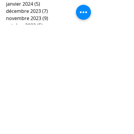
janvier 2024
(5)
5 posts
décembre 2023
(7)
7 posts
novembre 2023
(9)
9 posts
octobre 2023
(5)
5 posts
septembre 2023
(4)
4 posts
juin 2023
(4)
4 posts
mai 2023
(5)
5 posts
avril 2023
(3)
3 posts
mars 2023
(8)
8 posts
février 2023
(4)
4 posts
janvier 2023
(10)
10 posts
décembre 2022
(9)
9 posts
novembre 2022
(6)
6 posts
octobre 2022
(8)
8 posts
septembre 2022
(4)
4 posts
juillet 2022
(1)
1 post
mars 2022
(3)
3 posts
février 2022
(1)
1 post
janvier 2022
(2)
2 posts