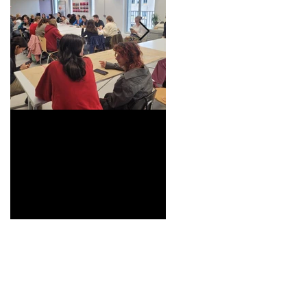
Universitarisation du
Voyage à VITRA
DNMADe objet -
innovation céramique