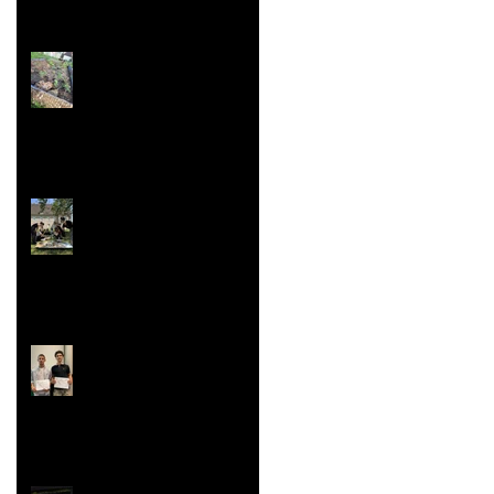
Jardin aromatique
Super vaisselle et
sculpture aussi
Rallye Mathématiques