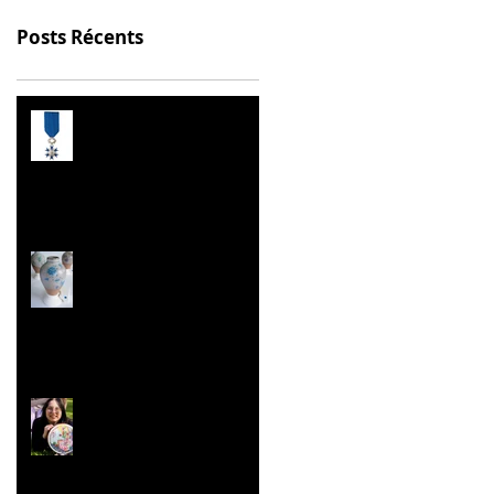
Posts Récents
Prix de l’Éducation
Citoyenne
Les Malles des Talents
Concours ''Un des
Meilleurs Apprentis
de France'' Résultats
nationaux