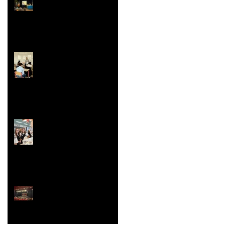
Prix Histoire
Faites/Fête de l'EAC
(Éducation Artistique
et Culturelle)
Le festival de la Mini-
Entreprise
La Belle Hélène