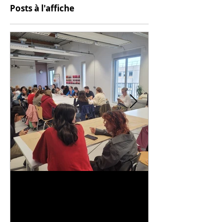
Posts à l'affiche
Universitarisation du
Voyage à VIT
DNMADe objet - innovation
céramique