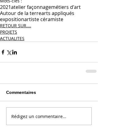
Mots-clés :
2021
atelier façonnage
métiers d'art
Autour de la terre
arts appliqués
exposition
artiste céramiste
RETOUR SUR....
PROJETS
ACTUALITES
Commentaires
Rédigez un commentaire...