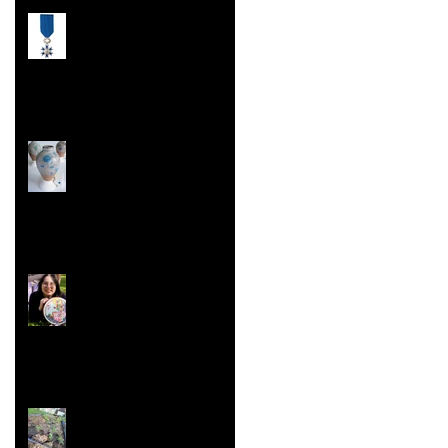
Prix de l’Éducation
Citoyenne
Les Malles des Talents
Concours ''Un des
Meilleurs Apprentis
de France'' Résultats
nationaux
Jardin aromatique