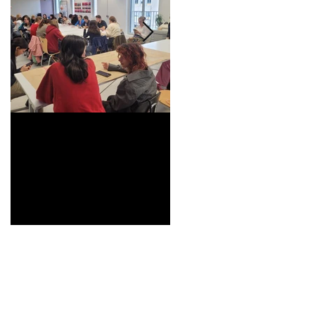
Universitarisation du
Voyage à VITRA
DNMADe objet -
innovation céramique