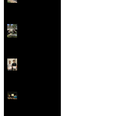
Super vaisselle et
sculpture aussi
Rallye Mathématiques
Prix Histoire