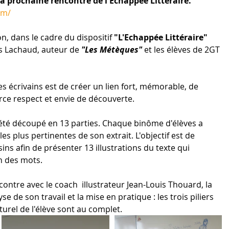
la prochaine rencontre de l'Echappée Littéraire.
om/
n, dans le cadre du dispositif 
"L'Echappée Littéraire" 
s Lachaud, auteur de 
"Les Métèques"
 et les élèves de 2GT 
es écrivains est de créer un lien fort, mémorable, de 
force respect et envie de découverte.
été découpé en 13 parties. Chaque binôme d'élèves a 
es plus pertinentes de son extrait. L'objectif est de 
ns afin de présenter 13 illustrations du texte qui 
n des mots.
contre avec le coach  illustrateur Jean-Louis Thouard, la 
se de son travail et la mise en pratique : les trois piliers 
turel de l'élève sont au complet.