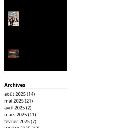
Le festival de la Mini-
Entreprise
La Belle Hélène
Archives
août 2025
(14)
14 posts
mai 2025
(21)
21 posts
avril 2025
(2)
2 posts
mars 2025
(11)
11 posts
février 2025
(7)
7 posts