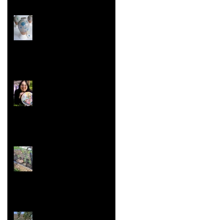
Les Malles des Talents
Concours ''Un des
Meilleurs Apprentis
de France'' Résultats
nationaux
Jardin aromatique
Super vaisselle et