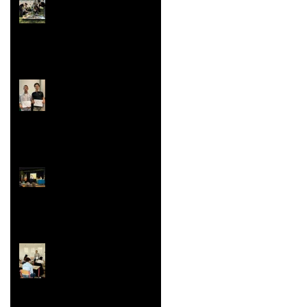
sculpture aussi
Rallye Mathématiques
Prix Histoire
Faites/Fête de l'EAC
(Éducation Artistique
et Culturelle)