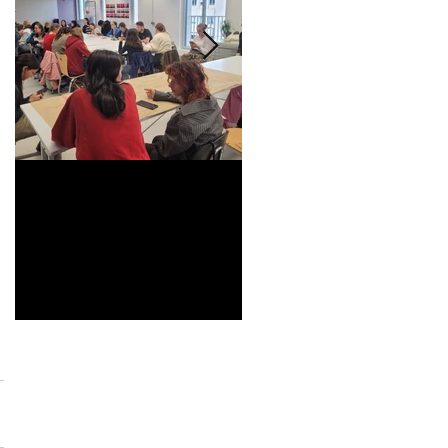
Universitarisation du
Voyage à VITRA
DNMADe objet -
innovation céramique