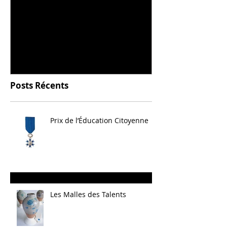
Universitarisation du
Voyage à VIT
DNMADe objet - innovation
céramique
Posts Récents
Prix de l’Éducation Citoyenne
Les Malles des Talents