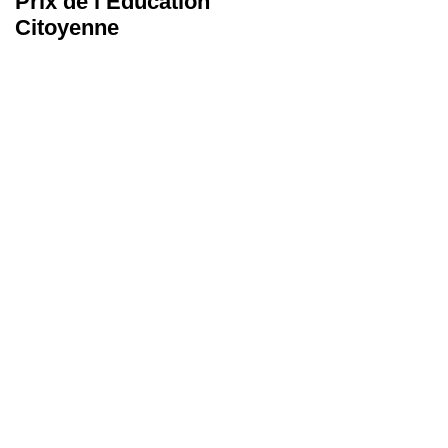
Prix de l’Éducation
Les Malles des
Citoyenne
Talents
s
a