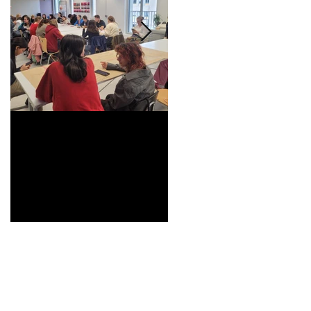
Universitarisation du
Voyage à VITRA
DNMADe objet -
innovation céramique