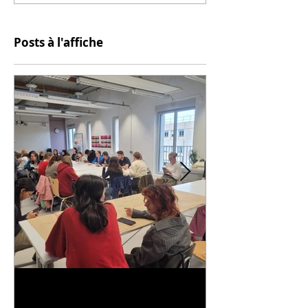
Posts à l'affiche
Universitarisation du
Voyage à VIT
DNMADe objet - innovation