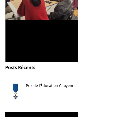
Universitarisation du
Voyage à VIT
DNMADe objet - innovation
céramique
Posts Récents
Prix de l’Éducation Citoyenne