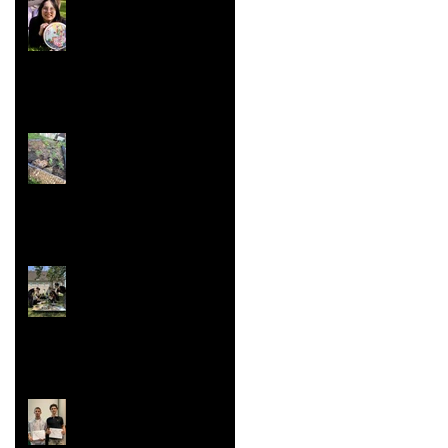
Concours ''Un des
Meilleurs Apprentis
de France'' Résultats
nationaux
Jardin aromatique
Super vaisselle et
sculpture aussi
Rallye Mathématiques