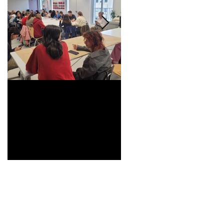
Universitarisation du
Voyage à VITRA
DNMADe objet -
innovation céramique