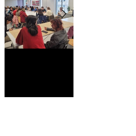
Universitarisation du
Voyage à VITRA
DNMADe objet -
innovation céramique