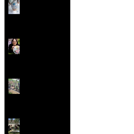
Les Malles des Talents
Concours ''Un des
Meilleurs Apprentis
de France'' Résultats
nationaux
Jardin aromatique
Super vaisselle et
sculpture aussi