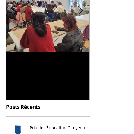
Universitarisation du
Voyage à VIT
DNMADe objet - innovation
céramique
Posts Récents
Prix de l’Éducation Citoyenne