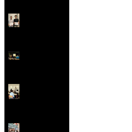
Rallye Mathématiques
Prix Histoire
Faites/Fête de l'EAC
(Éducation Artistique
et Culturelle)
Le festival de la Mini-