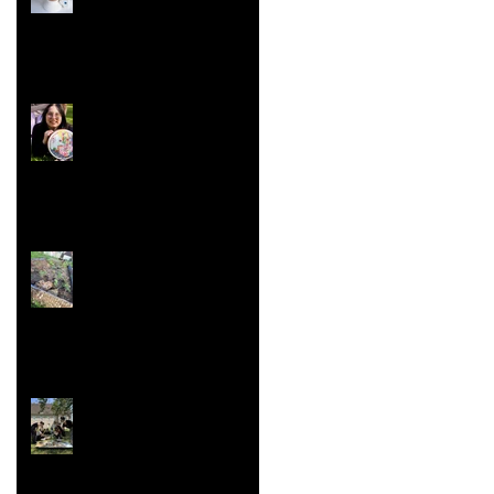
Concours ''Un des
Meilleurs Apprentis
de France'' Résultats
nationaux
Jardin aromatique
Super vaisselle et
sculpture aussi