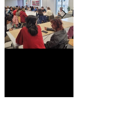
Universitarisation du
Voyage à VITRA
DNMADe objet -
innovation céramique