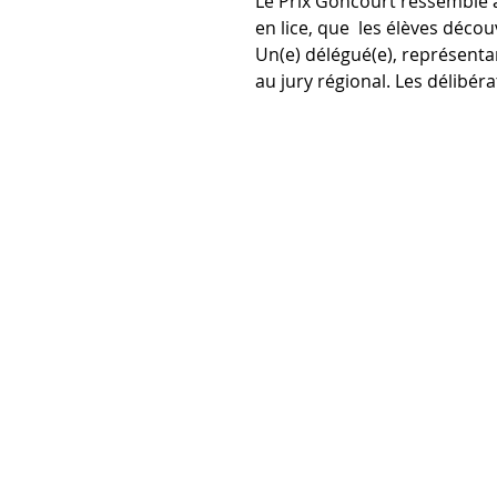
Le Prix Goncourt ressemble à
en lice, que  les élèves déco
Un(e) délégué(e), représenta
au jury régional. Les délibér