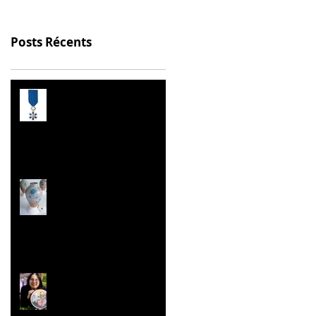
Posts Récents
Prix de l’Éducation
Citoyenne
Les Malles des Talents
Concours ''Un des
Meilleurs Apprentis
de France'' Résultats