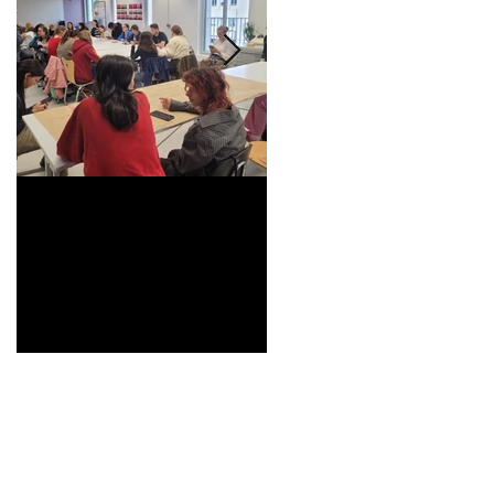
Universitarisation du
Voyage à VITRA
DNMADe objet -
innovation céramique