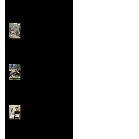
nationaux
Jardin aromatique
Super vaisselle et
sculpture aussi
Rallye Mathématiques