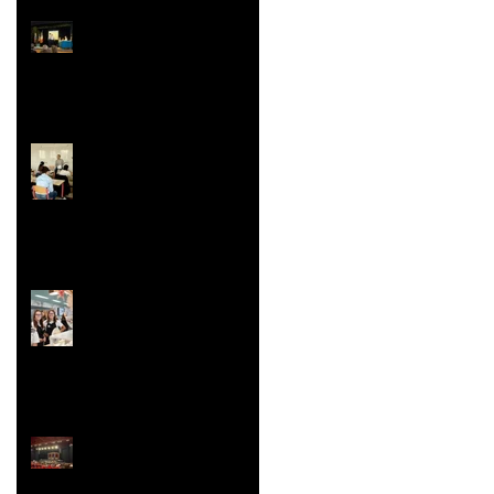
Prix Histoire
Faites/Fête de l'EAC
(Éducation Artistique
et Culturelle)
Le festival de la Mini-
Entreprise
La Belle Hélène