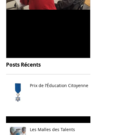
Universitarisation du
Voyage à VIT
DNMADe objet - innovation
céramique
Posts Récents
Prix de l’Éducation Citoyenne
Les Malles des Talents