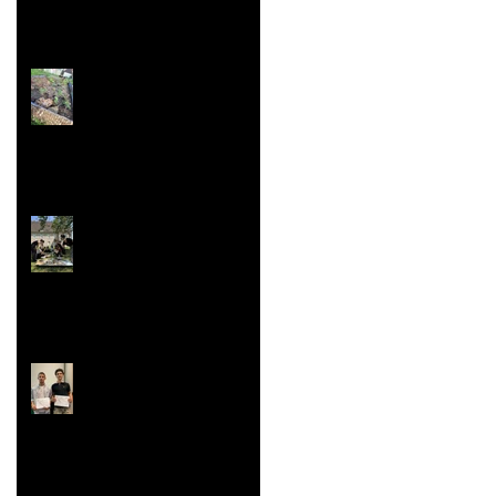
nationaux
Jardin aromatique
Super vaisselle et
sculpture aussi
Rallye Mathématiques