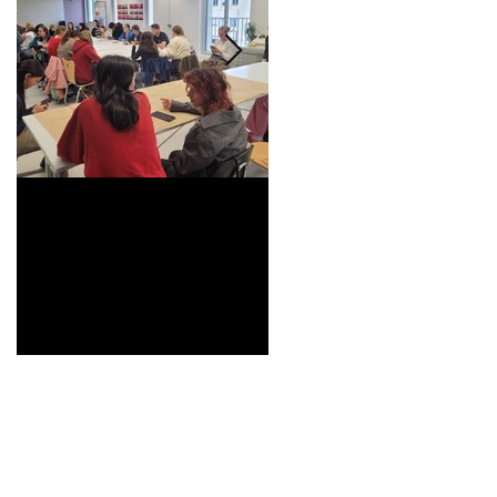
Universitarisation du
Voyage à VITRA
DNMADe objet -
innovation céramique