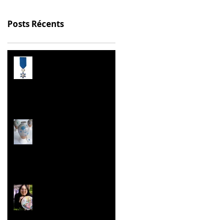
Posts Récents
Prix de l’Éducation
Citoyenne
Les Malles des Talents
Concours ''Un des
Meilleurs Apprentis
de France'' Résultats