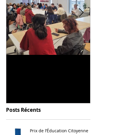
Universitarisation du
Voyage à VIT
DNMADe objet - innovation
céramique
Posts Récents
Prix de l’Éducation Citoyenne