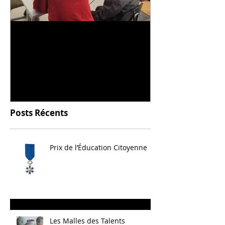
Universitarisation du
Voyage à VIT
DNMADe objet - innovation
céramique
Posts Récents
Prix de l’Éducation Citoyenne
Les Malles des Talents