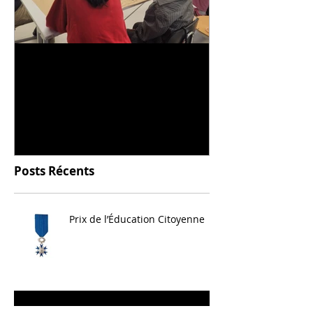
Universitarisation du
Voyage à VIT
DNMADe objet - innovation
céramique
Posts Récents
Prix de l’Éducation Citoyenne