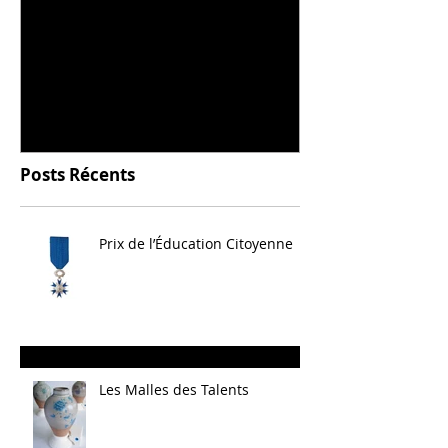
Universitarisation du
Voyage à VIT
DNMADe objet - innovation
céramique
Posts Récents
Prix de l’Éducation Citoyenne
Les Malles des Talents