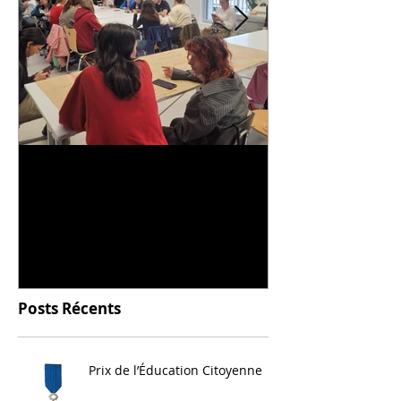
Universitarisation du
Voyage à VIT
DNMADe objet - innovation
céramique
Posts Récents
Prix de l’Éducation Citoyenne