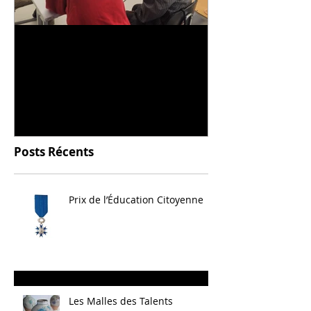
Universitarisation du
Voyage à VIT
DNMADe objet - innovation
céramique
Posts Récents
Prix de l’Éducation Citoyenne
Les Malles des Talents