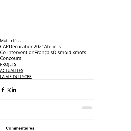
Mots-clés :
CAP
Décoration
2021
Ateliers
Co-intervention
Français
Dismoidixmots
Concours
PROJETS
ACTUALITES
LA VIE DU LYCEE
Commentaires