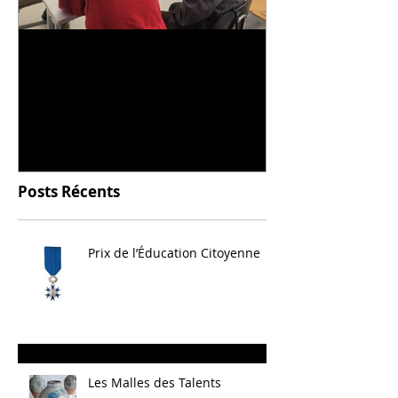
Universitarisation du
Voyage à VIT
DNMADe objet - innovation
céramique
Posts Récents
Prix de l’Éducation Citoyenne
Les Malles des Talents