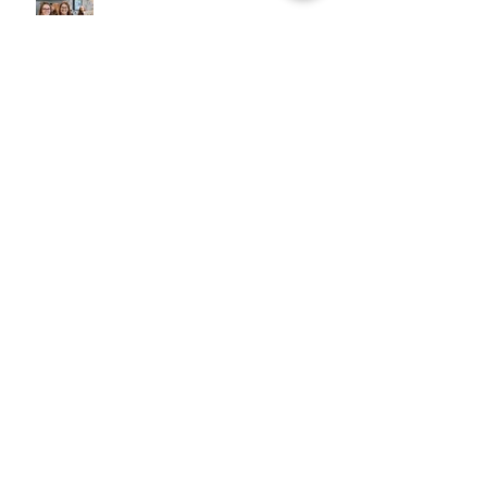
La Belle Hélène
Archives
août 2025
(14)
14 posts
mai 2025
(21)
21 posts
avril 2025
(2)
2 posts
mars 2025
(11)
11 posts
février 2025
(7)
7 posts
janvier 2025
(10)
10 posts
décembre 2024
(3)
3 posts