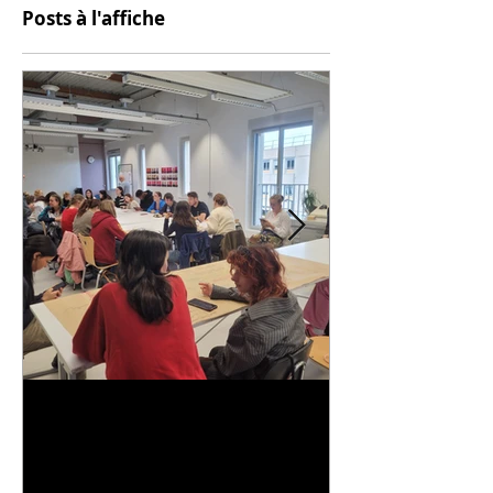
Posts à l'affiche
Universitarisation du
Voyage à VIT
DNMADe objet - innovation
céramique