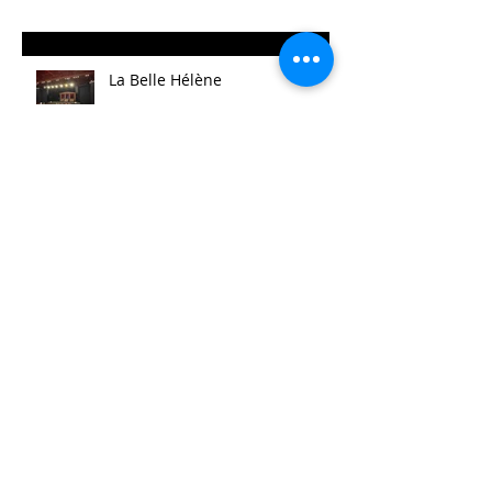
La Belle Hélène
Archives
août 2025
(14)
14 posts
mai 2025
(21)
21 posts
avril 2025
(2)
2 posts
mars 2025
(11)
11 posts
février 2025
(7)
7 posts
janvier 2025
(10)
10 posts
décembre 2024
(3)
3 posts
novembre 2024
(4)
4 posts
octobre 2024
(10)
10 posts