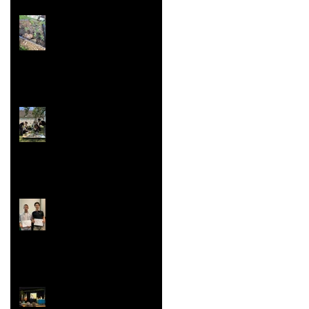
Jardin aromatique
Super vaisselle et
sculpture aussi
Rallye Mathématiques
Prix Histoire