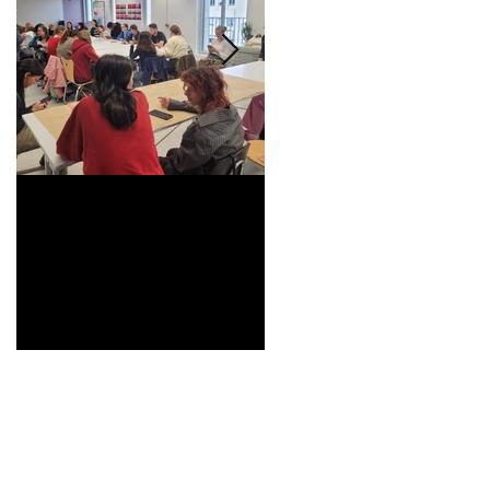
Universitarisation du
Voyage à VITRA
DNMADe objet -
innovation céramique