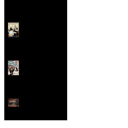
Faites/Fête de l'EAC
(Éducation Artistique
et Culturelle)
Le festival de la Mini-
Entreprise
La Belle Hélène