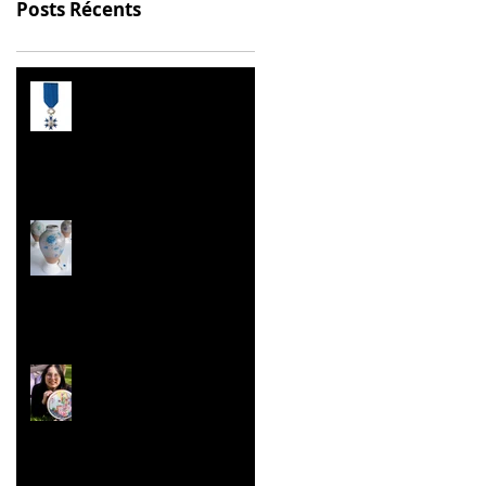
Posts Récents
Prix de l’Éducation
Citoyenne
Les Malles des Talents
Concours ''Un des
Meilleurs Apprentis
de France'' Résultats
nationaux