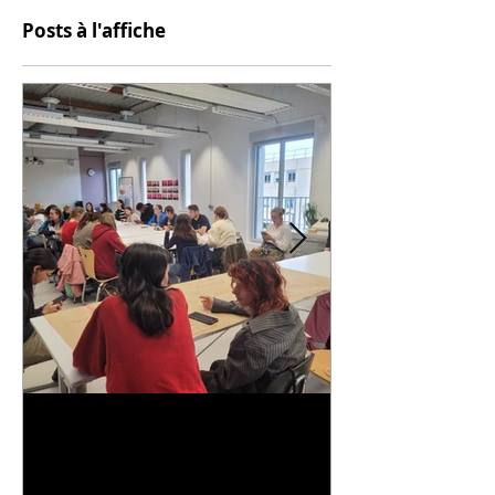
Posts à l'affiche
Universitarisation du
Voyage à VIT
DNMADe objet - innovation
céramique