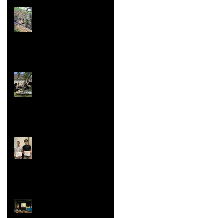
Jardin aromatique
Super vaisselle et
sculpture aussi
Rallye Mathématiques
Prix Histoire