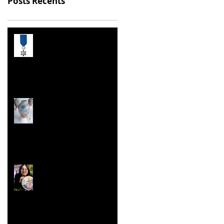
Posts Récents
Prix de l’Éducation
Citoyenne
Les Malles des Talents
Concours ''Un des
Meilleurs Apprentis
de France'' Résultats
nationaux