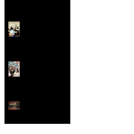
Faites/Fête de l'EAC
(Éducation Artistique
et Culturelle)
Le festival de la Mini-
Entreprise
La Belle Hélène