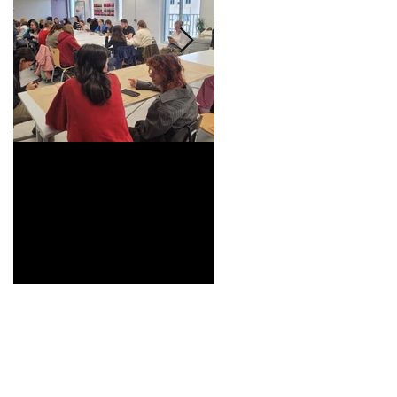
Universitarisation du
Voyage à VITRA
DNMADe objet -
innovation céramique