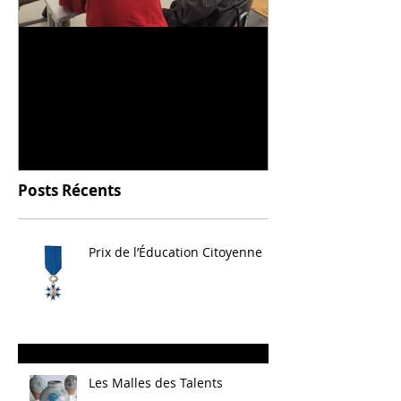
Universitarisation du
Voyage à VIT
DNMADe objet - innovation
céramique
Posts Récents
Prix de l’Éducation Citoyenne
Les Malles des Talents