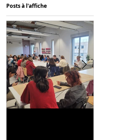
Posts à l'affiche
Universitarisation du
Voyage à VIT
DNMADe objet - innovation
céramique