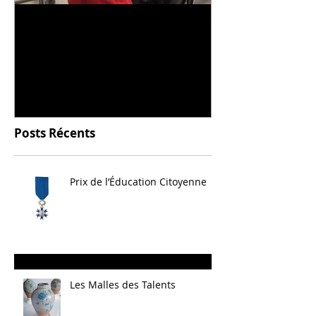
Universitarisation du
Voyage à VIT
DNMADe objet - innovation
céramique
Posts Récents
Prix de l’Éducation Citoyenne
Les Malles des Talents