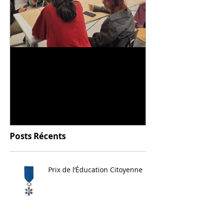
Universitarisation du
Voyage à VIT
DNMADe objet - innovation
céramique
Posts Récents
Prix de l’Éducation Citoyenne