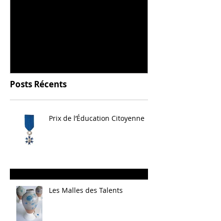
Universitarisation du
Voyage à VIT
DNMADe objet - innovation
céramique
Posts Récents
Prix de l’Éducation Citoyenne
Les Malles des Talents