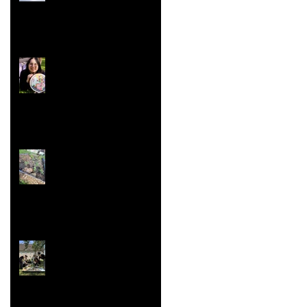
Concours ''Un des
Meilleurs Apprentis
de France'' Résultats
nationaux
Jardin aromatique
Super vaisselle et
sculpture aussi