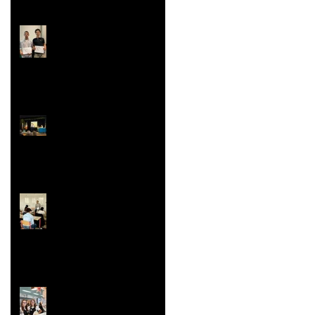
Rallye Mathématiques
Prix Histoire
Faites/Fête de l'EAC
(Éducation Artistique
et Culturelle)
Le festival de la Mini-
Entreprise