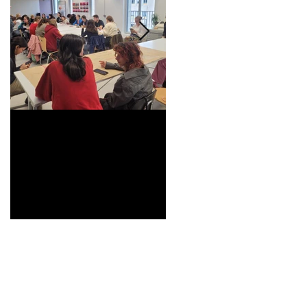
Universitarisation du
Voyage à VITRA
DNMADe objet -
innovation céramique