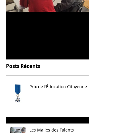
Universitarisation du
Voyage à VIT
DNMADe objet - innovation
céramique
Posts Récents
Prix de l’Éducation Citoyenne
Les Malles des Talents