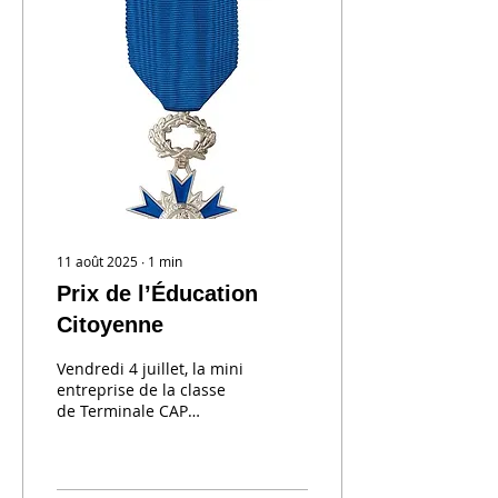
11 août 2025
∙
1
min
Prix de l’Éducation
Citoyenne
Vendredi 4 juillet, la mini
entreprise de la classe
de Terminale CAP
décoration sur
céramique, l'Atelier des
13 mains, a reçu le 1er
prix...