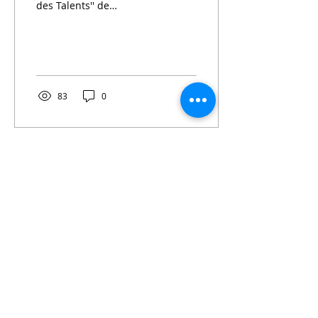
des Talents'' de
présentation des Métiers
d’Art créées dans le
cadre du Campus des...
83
0