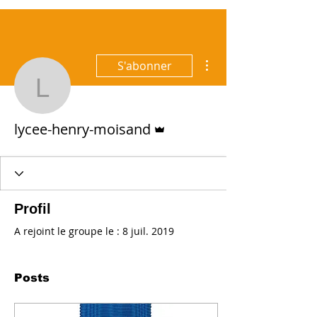
Plus d'actions
S'abonner
lycee-henry-moisand
Administrateur
lycee-henry-moisand
Profil
A rejoint le groupe le : 8 juil. 2019
Posts