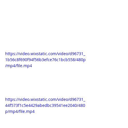
https://video.wixstatic.com/video/d96731_
1b56c8f690f94f56b3efce76c1bcb558/480p
/mp4/file.mp4
https://video.wixstatic.com/video/d96731_
44f573f1c5e4429abedbc39541ee2040/480
p/mp4/file.mp4