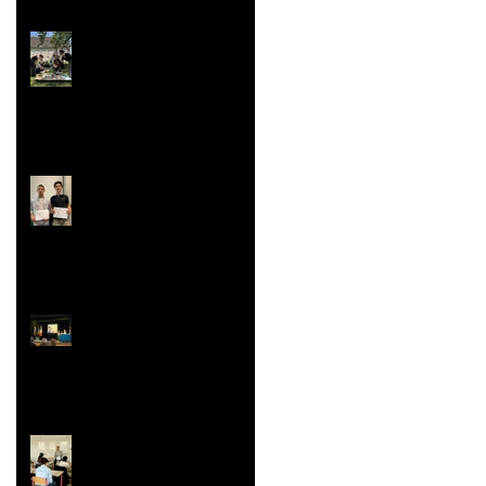
Super vaisselle et
sculpture aussi
Rallye Mathématiques
Prix Histoire
Faites/Fête de l'EAC
(Éducation Artistique