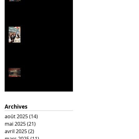
et Culturelle)
Le festival de la Mini-
Entreprise
La Belle Hélène
Archives
août 2025
(14)
14 posts
mai 2025
(21)
21 posts
avril 2025
(2)
2 posts
mars 2025
(11)
11 posts