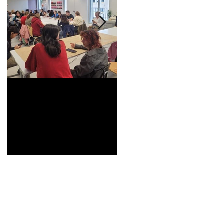
Universitarisation du
Voyage à VITRA
DNMADe objet -
innovation céramique