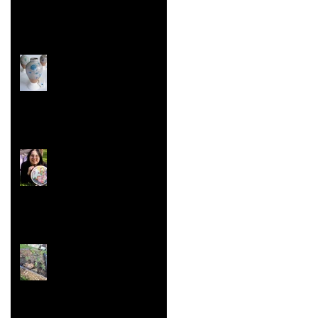
Les Malles des Talents
Concours ''Un des
Meilleurs Apprentis
de France'' Résultats
nationaux
Jardin aromatique